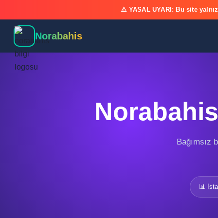
⚠️ YASAL UYARI: Bu site yalnız
Norabahis
Norabahis 
Bağımsız bil
📊 İsta