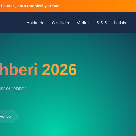
l etmez, para transferi yapmaz.
Hakkında
Özellikler
Veriler
S.S.S
İletişim
hberi 2026
güncel rehber
 Rehber