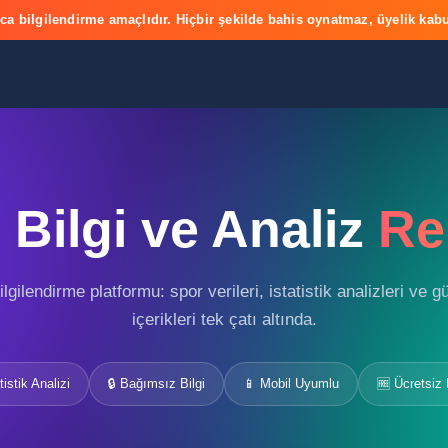
ca bilgilendirme amaçlıdır. Hiçbir şekilde bahis oynatmaz, üyelik kabu
Bilgi ve Analiz
Re
gilendirme platformu: spor verileri, istatistik analizleri ve 
içerikleri tek çatı altında.
tistik Analizi
🔒 Bağımsız Bilgi
📱 Mobil Uyumlu
🆓 Ücretsiz