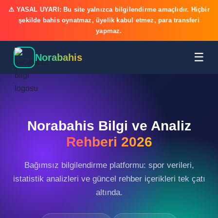
⚠️ YASAL UYARI: Bu site yalnızca bilgilendirme amaçlıdır. Hiçbir
şekilde bahis oynatmaz, üyelik kabul etmez, para transferi
yapmaz.
☰
Norabahis
Norabahis Bilgi ve Analiz
Rehberi 2026
Bağımsız bilgilendirme platformu: spor verileri,
istatistik analizleri ve güncel rehber içerikleri tek çatı
altında.