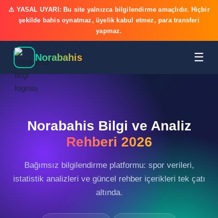
⚠️ YASAL UYARI: Bu site yalnızca bilgilendirme amaçlıdır. Hiçbir
şekilde bahis oynatmaz, üyelik kabul etmez, para transferi
yapmaz.
☰
Norabahis
Norabahis Bilgi ve Analiz
Rehberi 2026
Bağımsız bilgilendirme platformu: spor verileri,
istatistik analizleri ve güncel rehber içerikleri tek çatı
altında.