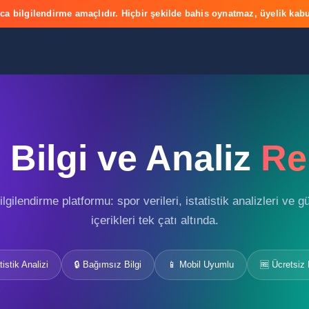
ca bilgilendirme amaçlıdır. Hiçbir şekilde bahis oynatmaz, üyelik kabu
Bilgi ve Analiz
Re
gilendirme platformu: spor verileri, istatistik analizleri ve 
içerikleri tek çatı altında.
tistik Analizi
🔒 Bağımsız Bilgi
📱 Mobil Uyumlu
🆓 Ücretsiz