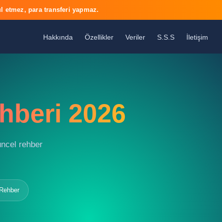
l etmez, para transferi yapmaz.
Hakkında
Özellikler
Veriler
S.S.S
İletişim
hberi 2026
güncel rehber
 Rehber