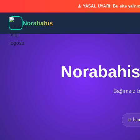
⚠️ YASAL UYARI: Bu site yalnız
Norabahis
Norabahis 
Bağımsız bil
📊 İsta