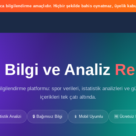
ca bilgilendirme amaçlıdır. Hiçbir şekilde bahis oynatmaz, üyelik kabu
Bilgi ve Analiz
Re
gilendirme platformu: spor verileri, istatistik analizleri ve 
içerikleri tek çatı altında.
tistik Analizi
🔒 Bağımsız Bilgi
📱 Mobil Uyumlu
🆓 Ücretsiz