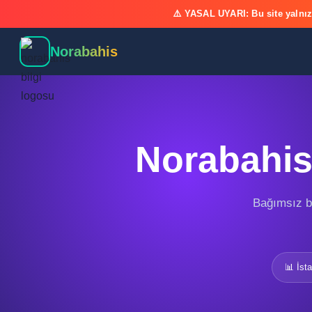
⚠️ YASAL UYARI: Bu site yalnız
Norabahis
Norabahis 
Bağımsız bil
📊 İsta