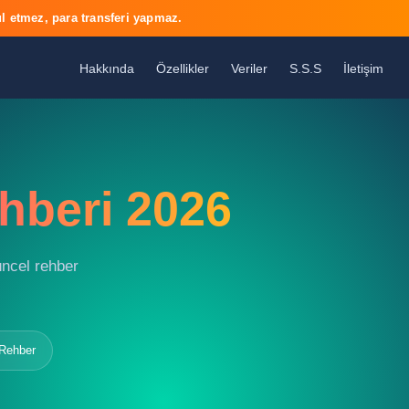
l etmez, para transferi yapmaz.
Hakkında
Özellikler
Veriler
S.S.S
İletişim
hberi 2026
güncel rehber
 Rehber