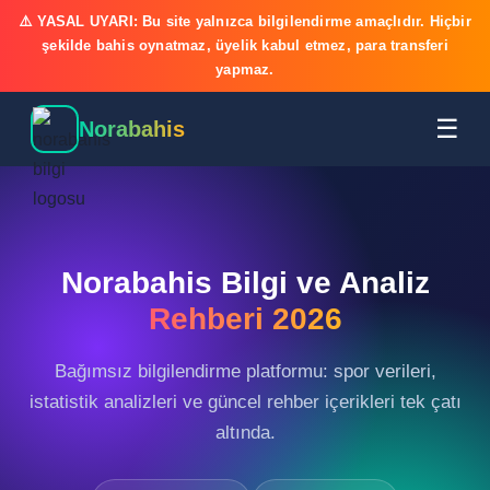
⚠️ YASAL UYARI: Bu site yalnızca bilgilendirme amaçlıdır. Hiçbir
şekilde bahis oynatmaz, üyelik kabul etmez, para transferi
yapmaz.
☰
Norabahis
Norabahis Bilgi ve Analiz
Rehberi 2026
Bağımsız bilgilendirme platformu: spor verileri,
istatistik analizleri ve güncel rehber içerikleri tek çatı
altında.