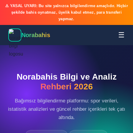
⚠️ YASAL UYARI: Bu site yalnızca bilgilendirme amaçlıdır. Hiçbir
şekilde bahis oynatmaz, üyelik kabul etmez, para transferi
yapmaz.
☰
Norabahis
Norabahis Bilgi ve Analiz
Rehberi 2026
Bağımsız bilgilendirme platformu: spor verileri,
istatistik analizleri ve güncel rehber içerikleri tek çatı
altında.